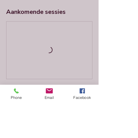
Aankomende sessies
Nu boeken
Phone
Email
Facebook
Contactgegevens
info@theangelinitiative.nl