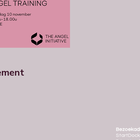
nement
Bezoekadr
StartDock