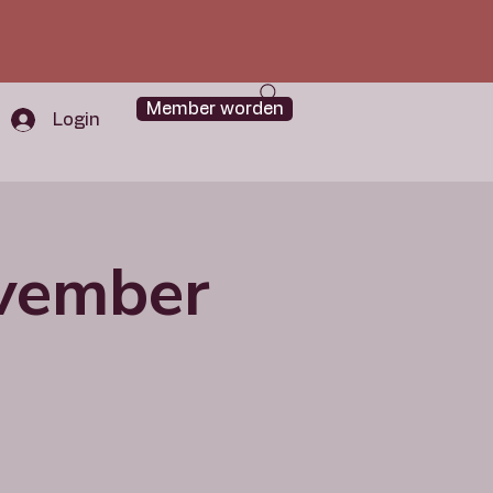
Member worden
Login
ovember