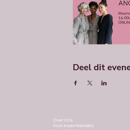
Deel dit eve
Over Ons
Voor Investeerders