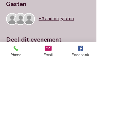
Gasten
+3 andere gasten
Deel dit evenement
Phone
Email
Facebook
Over Ons
Voor Investeerders
Voor Ondernemers
Word member
Algemene Voorwaarden
Privacy Statement
Gedragscode The Angel Initiative
Bezoekadres (op afspraak):
StartDock co-working space
Prins Hendrikkade 21E