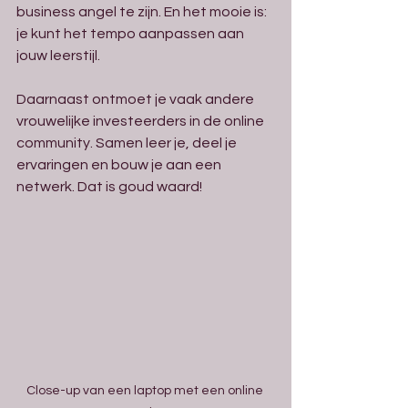
business angel te zijn. En het mooie is: 
je kunt het tempo aanpassen aan 
jouw leerstijl.
Daarnaast ontmoet je vaak andere 
vrouwelijke investeerders in de online 
community. Samen leer je, deel je 
ervaringen en bouw je aan een 
netwerk. Dat is goud waard!
Close-up van een laptop met een online 