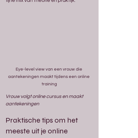
fijne mix van theorie en praktijk.
Eye-level view van een vrouw die 
aantekeningen maakt tijdens een online 
training
Vrouw volgt online cursus en maakt 
aantekeningen
Praktische tips om het 
meeste uit je online 