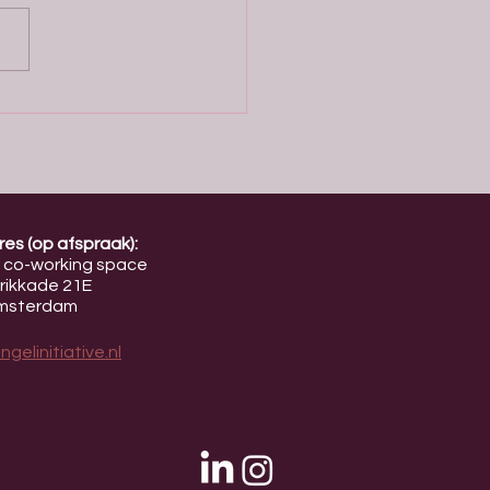
ation, we believe the
e of entrepreneurship
 more diversity, more
aboration, and more women
e investment table. Across
e, female founders still rec
es (op afspraak):
 co-working space
rikkade 21E
Amsterdam
gelinitiative.nl