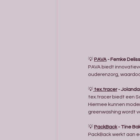
💡 
PAVA
 - Femke Delis
PAVA biedt innovatieve
ouderenzorg, waardoor 
💡
tex.tracer
 - Jolanda
tex.tracer biedt een Sa
Hiermee kunnen modeme
greenwashing wordt v
💡 
PackBack
 - Tine Ba
PackBack werkt aan ee