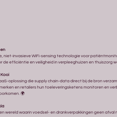
sen
, niet-invasieve WiFi-sensing technologie voor patiëntmonito
de efficiëntie en veiligheid in verpleeghuizen en thuiszorg 
 Kooi
aS-oplossing die supply chain-data direct bij de bron verzamel
rken en retailers hun toeleveringsketens monitoren en verbe
oorkomen. 🌍
kia
n wereld waarin voedsel- en drankverpakkingen geen afval 