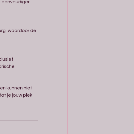
n eenvoudiger 
rg, waardoor de 
lusief 
rische 
 en kunnen niet 
at je jouw plek 