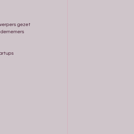
werpers gezet 
ondernemers 
artups 