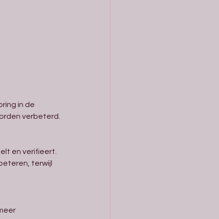
ring in de 
worden verbeterd.
t en verifieert. 
teren, terwijl 
meer 