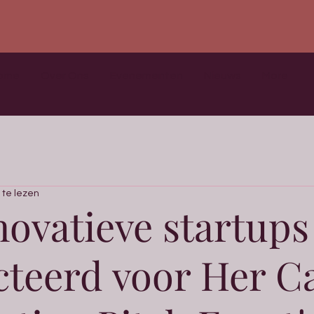
ome
Over Ons
Evenementen
Nieuws
More
 te lezen
nnovatieve startups
cteerd voor Her Ca