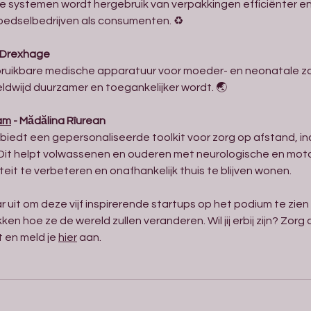
me systemen wordt hergebruik van verpakkingen efficiënter e
edselbedrijven als consumenten. ♻️
e Drexhage
ruikbare medische apparatuur voor moeder- en neonatale zo
dwijd duurzamer en toegankelijker wordt. 🌏
am
 - Mădălina Rîurean
edt een gepersonaliseerde toolkit voor zorg op afstand, inc
 Dit helpt volwassenen en ouderen met neurologische en moto
teit te verbeteren en onafhankelijk thuis te blijven wonen.
r uit om deze vijf inspirerende startups op het podium te zien
 hoe ze de wereld zullen veranderen. Wil jij erbij zijn? Zorg d
t en meld je 
hier
 aan.