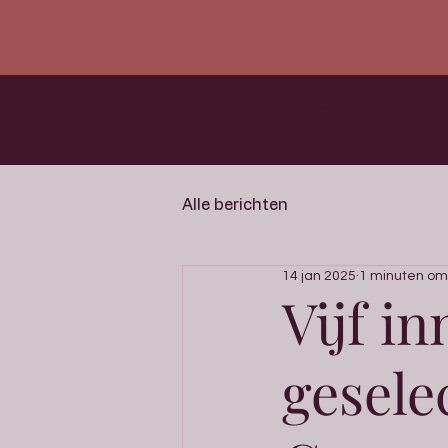
THE ANGEL
H
INITIATIVE
Alle berichten
14 jan 2025
1 minuten om
Vijf i
gesele