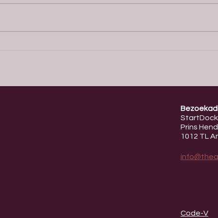
Found
futur
needs
What I Took Home from SIM
coll
Conference 2026 -
at th
Europ
Bezoekadr
StartDock
Prins Hend
1012 TL 
info@thean
Code-V